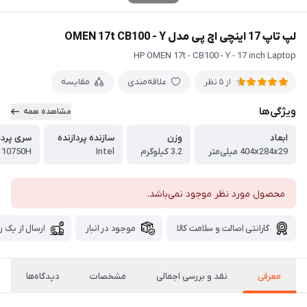
لپ تاپ 17 اینچی اچ پی مدل OMEN 17t CB100 - Y
HP OMEN 17t - CB100 - Y - 17 inch Laptop
علاقه‌مندی
مقایسه
از 5 نظر
ویژگی‌ها
مشاهده همه
ابعاد
وزن
سازنده پردازنده
سری پردا
404x284x29 میلی‌متر
3.2 کیلوگرم
Intel
- 10750H
محصول مورد نظر موجود نمی‌باشد.
گارانتی اصالت و سلامت کالا
موجود در انبار
ارسال از یک ر
معرفی
نقد و بررسی اجمالی
مشخصات
دیدگاه‌ها