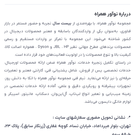
درباره نوآور همراه
مجموعه نوآور همراه، با بهره‌مندی از
بیست سال
تجربه و حضور مستمر در بازار
فناوری، به‌عنوان یکی از واردکنندگان باسابقه و معتبر محصولات دیجیتال در
کشور شناخته می‌شود. این مجموعه با تمرکز بر واردات مستقیم و رسمی
محصولات برندهای مطرح جهانی نظیر JBL ، HP و Dyson ، همواره اصالت کالا،
کیفیت بالا و تنوع محصولات را در اولویت فعالیت‌های خود قرار داده است.
در راستای تکمیل زنجیره خدمات، نوآور همراه ضمن ارائه محصولات اورجینال،
خدمات تخصصی پس از فروش، شامل پشتیبانی فنی، گارانتی معتبر و تعمیرات
حرفه‌ای را نیز ارائه می‌نماید. تیم فنی مجموعه نوآور همراه با اتکا به دانش روز،
تجهیزات پیشرفته و رویکردی دقیق و علمی، آماده ارائه خدمات تخصصی در
زمینه عیب‌یابی و تعمیر انواع لپ‌تاپ، آل‌این‌وان، دسکتاپ، مانیتور، اسپیکر و
لوازم خانگی دایسون می‌باشد.
📍
نشانی تحویل حضوری سفارشهای سایت :
تهران، بلوار میرداماد، خیابان نساء، کوچه غفاری
(زرنگار سابق)
، پلاک ۲۳،
طبقه سوم