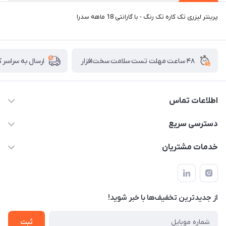
پرینتر لیزری تک کاره تک رنگ - با گارانتی 18 ماهه سدرا
۴۸ ساعت مهلت تست سلامت سخت‌افزار
ارسال به سراسر 
اطلاعات تماس
02122913967
دسترسی سریع
manager@noavarco.com
لیست محصولات
خدمات مشتریان
تهران، بلوار میرداماد، خیابان نساء، کوچه غفاری (زرنگار سابق)، پلاک
اخبار و مقالات
قوانین و مقررات
۲۳، طبقه سوم
حساب کاربری
حریم خصوصی
تماس با ما
از جدید‌ترین تخفیف‌ها با‌ خبر شوید!
شرایط گارانتی
ثبت شکایت
ثبت