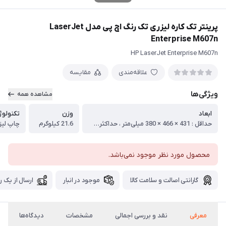
پرینتر تک کاره لیزری تک رنگ اچ پی مدل LaserJet
Enterprise M607n
HP LaserJet Enterprise M607n
علاقه‌مندی
مقایسه
ویژگی‌ها
مشاهده همه
ابعاد
وزن
تکنولوژ
حداقل : 431 × 466 × 380 میلی‌متر ، حداکثر : 431 × 1040 × 453 میلی‌متر
21.6 کیلوگرم
چاپ لیز
محصول مورد نظر موجود نمی‌باشد.
گارانتی اصالت و سلامت کالا
موجود در انبار
ارسال از یک ر
معرفی
نقد و بررسی اجمالی
مشخصات
دیدگاه‌ها