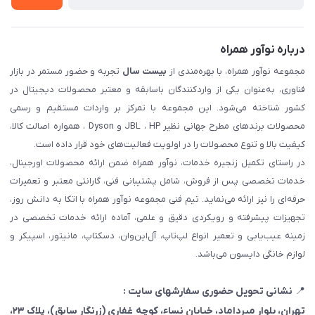
درباره نوآور همراه
مجموعه نوآور همراه، با بهره‌مندی از
بیست سال
تجربه و حضور مستمر در بازار
فناوری، به‌عنوان یکی از واردکنندگان باسابقه و معتبر محصولات دیجیتال در
کشور شناخته می‌شود. این مجموعه با تمرکز بر واردات مستقیم و رسمی
محصولات برندهای مطرح جهانی نظیر JBL ، HP و Dyson ، همواره اصالت کالا،
کیفیت بالا و تنوع محصولات را در اولویت فعالیت‌های خود قرار داده است.
در راستای تکمیل زنجیره خدمات، نوآور همراه ضمن ارائه محصولات اورجینال،
خدمات تخصصی پس از فروش، شامل پشتیبانی فنی، گارانتی معتبر و تعمیرات
حرفه‌ای را نیز ارائه می‌نماید. تیم فنی مجموعه نوآور همراه با اتکا به دانش روز،
تجهیزات پیشرفته و رویکردی دقیق و علمی، آماده ارائه خدمات تخصصی در
زمینه عیب‌یابی و تعمیر انواع لپ‌تاپ، آل‌این‌وان، دسکتاپ، مانیتور، اسپیکر و
لوازم خانگی دایسون می‌باشد.
📍
نشانی تحویل حضوری سفارشهای سایت :
تهران، بلوار میرداماد، خیابان نساء، کوچه غفاری
(زرنگار سابق)
، پلاک ۲۳،