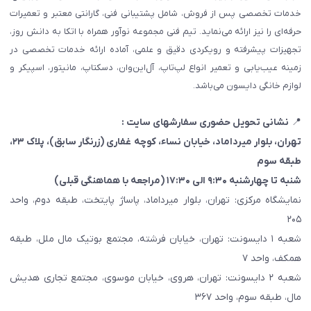
خدمات تخصصی پس از فروش، شامل پشتیبانی فنی، گارانتی معتبر و تعمیرات
حرفه‌ای را نیز ارائه می‌نماید. تیم فنی مجموعه نوآور همراه با اتکا به دانش روز،
تجهیزات پیشرفته و رویکردی دقیق و علمی، آماده ارائه خدمات تخصصی در
زمینه عیب‌یابی و تعمیر انواع لپ‌تاپ، آل‌این‌وان، دسکتاپ، مانیتور، اسپیکر و
لوازم خانگی دایسون می‌باشد.
📍
نشانی تحویل حضوری سفارشهای سایت :
تهران، بلوار میرداماد، خیابان نساء، کوچه غفاری
(زرنگار سابق)
، پلاک ۲۳،
طبقه سوم
شنبه تا چهارشنبه ۹:۳۰ الی ۱۷:۳۰ (مراجعه با هماهنگی قبلی)
نمایشگاه مرکزی: تهران، بلوار میرداماد، پاساژ پایتخت، طبقه دوم، واحد
۲۰۵
شعبه ۱ دایسونت: تهران، خیابان فرشته، مجتمع بوتیک مال ملل، طبقه
همکف، واحد ۷
شعبه ۲ دایسونت: تهران، هروی، خیابان موسوی، مجتمع تجاری هدیش
مال، طبقه سوم، واحد ۳۶۷