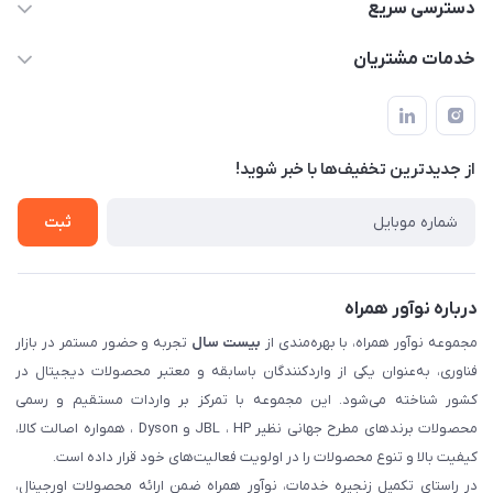
02122913967
دسترسی سریع
manager@noavarco.com
لیست محصولات
خدمات مشتریان
تهران، بلوار میرداماد، خیابان نساء، کوچه غفاری (زرنگار سابق)، پلاک
اخبار و مقالات
قوانین و مقررات
۲۳، طبقه سوم
حساب کاربری
حریم خصوصی
تماس با ما
از جدید‌ترین تخفیف‌ها با‌ خبر شوید!
شرایط گارانتی
ثبت شکایت
ثبت
درباره نوآور همراه
مجموعه نوآور همراه، با بهره‌مندی از
بیست سال
تجربه و حضور مستمر در بازار
فناوری، به‌عنوان یکی از واردکنندگان باسابقه و معتبر محصولات دیجیتال در
کشور شناخته می‌شود. این مجموعه با تمرکز بر واردات مستقیم و رسمی
محصولات برندهای مطرح جهانی نظیر JBL ، HP و Dyson ، همواره اصالت کالا،
کیفیت بالا و تنوع محصولات را در اولویت فعالیت‌های خود قرار داده است.
در راستای تکمیل زنجیره خدمات، نوآور همراه ضمن ارائه محصولات اورجینال،