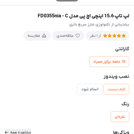
لپ تاپ 15.6 اینچی اچ پی مدل FD0355nia - C
پشتیبانی از تکنولوژی شارژ سریع باتری
علاقه‌مندی
مقایسه
از 1 نظر
گارانتی
18 ماهه نوآور همراه
نصب ویندوز
لازم نیست.
انجام شود.
رنگ
نقره‌ای
ویژگی‌ها
مشاهده همه