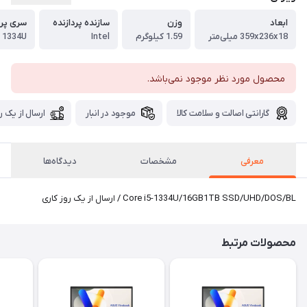
ابعاد
وزن
سازنده پردازنده
سری پرد
359x236x18 میلی‌متر
1.59 کیلوگرم
Intel
- 1334U
محصول مورد نظر موجود نمی‌باشد.
گارانتی اصالت و سلامت کالا
موجود در انبار
ارسال از یک ر
معرفی
مشخصات
دیدگاه‌ها
Core i5-1334U/16GB1TB SSD/UHD/DOS/BL / ارسال از یک روز کاری
محصولات مرتبط