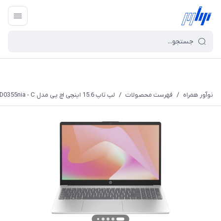
نوآور همراه
/
فهرست محصولات
/
لپ تاپ 15.6 اینچی اچ پی مدل FD0355nia - C