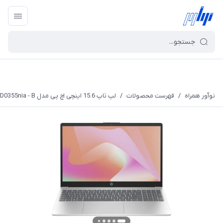
نوآور همراه
/
فهرست محصولات
/
لپ تاپ 15.6 اینچی اچ پی مدل FD0355nia - B