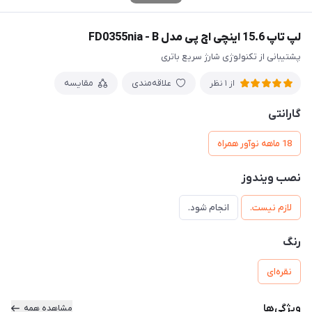
لپ تاپ 15.6 اینچی اچ پی مدل FD0355nia - B
پشتیبانی از تکنولوژی شارژ سریع باتری
علاقه‌مندی
مقایسه
از 1 نظر
گارانتی
18 ماهه نوآور همراه
نصب ویندوز
لازم نیست.
انجام شود.
رنگ
نقره‌ای
ویژگی‌ها
مشاهده همه