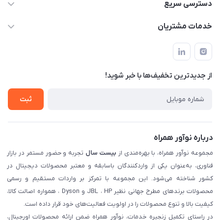
02122913967
دسترسی سریع
manager@noavarco.com
لیست محصولات
خدمات مشتریان
تهران، بلوار میرداماد، خیابان نساء، کوچه غفاری (زرنگار سابق)، پلاک
اخبار و مقالات
قوانین و مقررات
۲۳، طبقه سوم
حساب کاربری
حریم خصوصی
تماس با ما
از جدید‌ترین تخفیف‌ها با‌ خبر شوید!
شرایط گارانتی
ثبت شکایت
ثبت
درباره نوآور همراه
مجموعه نوآور همراه، با بهره‌مندی از
بیست سال
تجربه و حضور مستمر در بازار
فناوری، به‌عنوان یکی از واردکنندگان باسابقه و معتبر محصولات دیجیتال در
کشور شناخته می‌شود. این مجموعه با تمرکز بر واردات مستقیم و رسمی
محصولات برندهای مطرح جهانی نظیر JBL ، HP و Dyson ، همواره اصالت کالا،
کیفیت بالا و تنوع محصولات را در اولویت فعالیت‌های خود قرار داده است.
در راستای تکمیل زنجیره خدمات، نوآور همراه ضمن ارائه محصولات اورجینال،