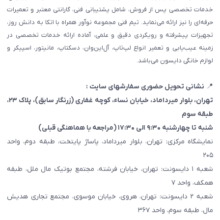
خدمات تخصصی پس از فروش، شامل پشتیبانی فنی، گارانتی معتبر و تعمیرات
حرفه‌ای را نیز ارائه می‌نماید. تیم فنی مجموعه نوآور همراه با اتکا به دانش روز،
تجهیزات پیشرفته و رویکردی دقیق و علمی، آماده ارائه خدمات تخصصی در
زمینه عیب‌یابی و تعمیر انواع لپ‌تاپ، آل‌این‌وان، دسکتاپ، مانیتور، اسپیکر و
لوازم خانگی دایسون می‌باشد.
📍
نشانی تحویل حضوری سفارشهای سایت :
تهران، بلوار میرداماد، خیابان نساء، کوچه غفاری
(زرنگار سابق)
، پلاک ۲۳،
طبقه سوم
شنبه تا چهارشنبه ۹:۳۰ الی ۱۷:۳۰ (مراجعه با هماهنگی قبلی)
نمایشگاه مرکزی: تهران، بلوار میرداماد، پاساژ پایتخت، طبقه دوم، واحد
۲۰۵
شعبه ۱ دایسونت: تهران، خیابان فرشته، مجتمع بوتیک مال ملل، طبقه
همکف، واحد ۷
شعبه ۲ دایسونت: تهران، هروی، خیابان موسوی، مجتمع تجاری هدیش
مال، طبقه سوم، واحد ۳۶۷