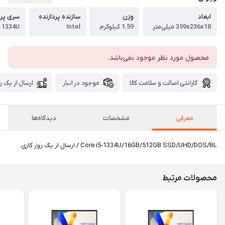
ابعاد
وزن
سازنده پردازنده
سری پرد
359x236x18 میلی‌متر
1.59 کیلوگرم
Intel
- 1334U
محصول مورد نظر موجود نمی‌باشد.
گارانتی اصالت و سلامت کالا
موجود در انبار
ارسال از یک ر
معرفی
مشخصات
دیدگاه‌ها
Core i5-1334U/16GB/512GB SSD/UHD/DOS/BL / ارسال از یک روز کاری
محصولات مرتبط