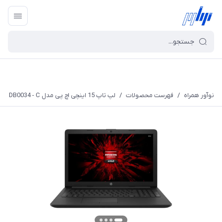
نوآور همراه
/
فهرست محصولات
/
لپ تاپ 15 اینچی اچ پی مدل DB0034 - C