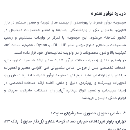
درباره نوآور همراه
مجموعه نوآور همراه، با بهره‌مندی از
بیست سال
تجربه و حضور مستمر در بازار
فناوری، به‌عنوان یکی از واردکنندگان باسابقه و معتبر محصولات دیجیتال در
کشور شناخته می‌شود. این مجموعه با تمرکز بر واردات مستقیم و رسمی
محصولات برندهای مطرح جهانی نظیر JBL ، HP و Dyson ، همواره اصالت کالا،
کیفیت بالا و تنوع محصولات را در اولویت فعالیت‌های خود قرار داده است.
در راستای تکمیل زنجیره خدمات، نوآور همراه ضمن ارائه محصولات اورجینال،
خدمات تخصصی پس از فروش، شامل پشتیبانی فنی، گارانتی معتبر و تعمیرات
حرفه‌ای را نیز ارائه می‌نماید. تیم فنی مجموعه نوآور همراه با اتکا به دانش روز،
تجهیزات پیشرفته و رویکردی دقیق و علمی، آماده ارائه خدمات تخصصی در
زمینه عیب‌یابی و تعمیر انواع لپ‌تاپ، آل‌این‌وان، دسکتاپ، مانیتور، اسپیکر و
لوازم خانگی دایسون می‌باشد.
📍
نشانی تحویل حضوری سفارشهای سایت :
تهران، بلوار میرداماد، خیابان نساء، کوچه غفاری
(زرنگار سابق)
، پلاک ۲۳،
طبقه سوم