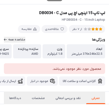
لپ تاپ 15 اینچی اچ پی مدل DB0034 - C
HP DB0034 - C - 15 inch Laptop
علاقه‌مندی
مقایسه
از 7 نظر
ویژگی‌ها
مشاهده همه
ابعاد
وزن
سازنده پردازنده
سری پرد
376x246x22.5 میلی‌متر
1.8 کیلوگرم
AMD
A9-9425
محصول مورد نظر موجود نمی‌باشد.
گارانتی اصالت و سلامت کالا
موجود در انبار
ارسال از یک ر
معرفی
نقد و بررسی اجمالی
مشخصات
دیدگاه‌ها