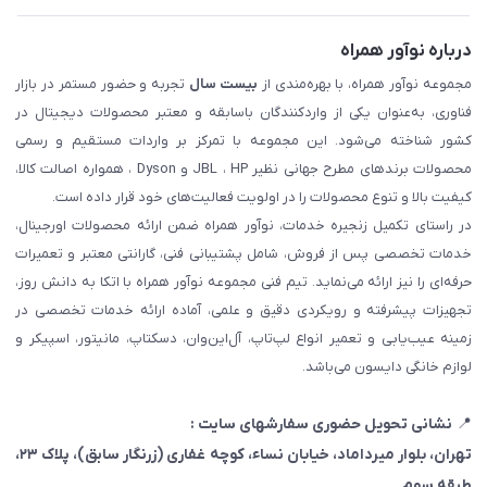
درباره نوآور همراه
مجموعه نوآور همراه، با بهره‌مندی از
بیست سال
تجربه و حضور مستمر در بازار
فناوری، به‌عنوان یکی از واردکنندگان باسابقه و معتبر محصولات دیجیتال در
کشور شناخته می‌شود. این مجموعه با تمرکز بر واردات مستقیم و رسمی
محصولات برندهای مطرح جهانی نظیر JBL ، HP و Dyson ، همواره اصالت کالا،
کیفیت بالا و تنوع محصولات را در اولویت فعالیت‌های خود قرار داده است.
در راستای تکمیل زنجیره خدمات، نوآور همراه ضمن ارائه محصولات اورجینال،
خدمات تخصصی پس از فروش، شامل پشتیبانی فنی، گارانتی معتبر و تعمیرات
حرفه‌ای را نیز ارائه می‌نماید. تیم فنی مجموعه نوآور همراه با اتکا به دانش روز،
تجهیزات پیشرفته و رویکردی دقیق و علمی، آماده ارائه خدمات تخصصی در
زمینه عیب‌یابی و تعمیر انواع لپ‌تاپ، آل‌این‌وان، دسکتاپ، مانیتور، اسپیکر و
لوازم خانگی دایسون می‌باشد.
📍
نشانی تحویل حضوری سفارشهای سایت :
تهران، بلوار میرداماد، خیابان نساء، کوچه غفاری
(زرنگار سابق)
، پلاک ۲۳،
طبقه سوم