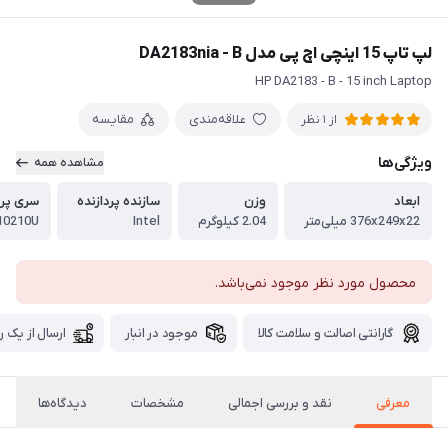
لپ تاپ 15 اینچی اچ پی مدل DA2183nia - B
HP DA2183 - B - 15 inch Laptop
علاقه‌مندی
مقایسه
از 1 نظر
ویژگی‌ها
مشاهده همه
ابعاد
وزن
سازنده پردازنده
سری پرد
376x249x22 میلی‌متر
2.04 کیلوگرم
Intel
 10210U
محصول مورد نظر موجود نمی‌باشد.
گارانتی اصالت و سلامت کالا
موجود در انبار
ارسال از یک ر
معرفی
نقد و بررسی اجمالی
مشخصات
دیدگاه‌ها