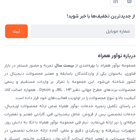
حساب کاربری
حریم خصوصی
تماس با ما
از جدید‌ترین تخفیف‌ها با‌ خبر شوید!
شرایط گارانتی
ثبت شکایت
ثبت
درباره نوآور همراه
مجموعه نوآور همراه، با بهره‌مندی از
بیست سال
تجربه و حضور مستمر در بازار
فناوری، به‌عنوان یکی از واردکنندگان باسابقه و معتبر محصولات دیجیتال در
کشور شناخته می‌شود. این مجموعه با تمرکز بر واردات مستقیم و رسمی
محصولات برندهای مطرح جهانی نظیر JBL ، HP و Dyson ، همواره اصالت کالا،
کیفیت بالا و تنوع محصولات را در اولویت فعالیت‌های خود قرار داده است.
در راستای تکمیل زنجیره خدمات، نوآور همراه ضمن ارائه محصولات اورجینال،
خدمات تخصصی پس از فروش، شامل پشتیبانی فنی، گارانتی معتبر و تعمیرات
حرفه‌ای را نیز ارائه می‌نماید. تیم فنی مجموعه نوآور همراه با اتکا به دانش روز،
تجهیزات پیشرفته و رویکردی دقیق و علمی، آماده ارائه خدمات تخصصی در
زمینه عیب‌یابی و تعمیر انواع لپ‌تاپ، آل‌این‌وان، دسکتاپ، مانیتور، اسپیکر و