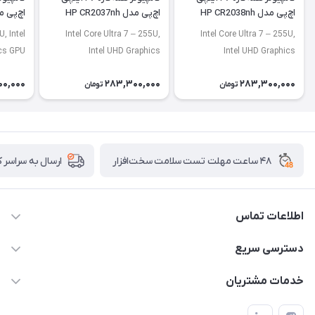
اچ‌پی مدل HP CR2038nh
اچ‌پی مدل HP CR2037nh
اچ‌پی مدل 42nh
, Intel
Intel Core Ultra 7 – 255U,
Intel Core Ultra 7 – 255U,
ics GPU
Intel UHD Graphics
Intel UHD Graphics
00,000
283,300,000
283,300,000
تومان
تومان
۴۸ ساعت مهلت تست سلامت سخت‌افزار
ارسال به سراسر 
اطلاعات تماس
02122913967
دسترسی سریع
manager@noavarco.com
لیست محصولات
خدمات مشتریان
تهران، بلوار میرداماد، خیابان نساء، کوچه غفاری (زرنگار سابق)، پلاک
اخبار و مقالات
قوانین و مقررات
۲۳، طبقه سوم