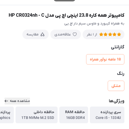
کامپیوتر همه کاره 23.8 اینچی اچ پی مدل HP CR0324nh - C
به همراه کیبورد و ماوس سیم دار اچ پی
علاقه‌مندی
مقایسه
از 1 نظر
گارانتی
18 ماهه نوآور همراه
رنگ
مشکی
ویژگی‌ها
مشاهده همه
سری پردازنده
حافظه RAM
حافظه داخلی
پردازند
raphics
1TB NVMe M.2 SSD
16GB DDR4
Core i5 - 1334U