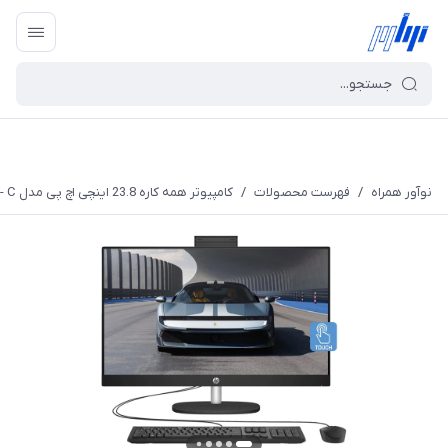
نوآور همراه
/
فهرست محصولات
/
کامپیوتر همه کاره 23.8 اینچی اچ پی مدل HP CR0324nh - C