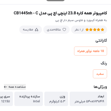
کامپیوتر همه کاره 23.8 اینچی اچ پی مدل CB1445nh - C
به همراه کیبورد و ماوس سیم دار اچ پی
علاقه‌مندی
مقایسه
از 1 نظر
گارانتی
18 ماهه نوآور همراه
رنگ
سفید
ویژگی‌ها
مشاهده همه
ابعاد
وزن
سازنده پردازنده
سری پرد
۵۴۰x۱۸۳x۴۱۹ میلی‌متر
۵.۳ کیلوگرم
Intel
- 1215U