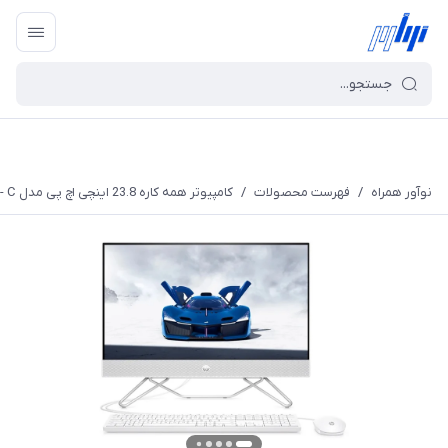
نوآور همراه
/
فهرست محصولات
/
کامپیوتر همه کاره 23.8 اینچی اچ پی مدل CB1445nh - C