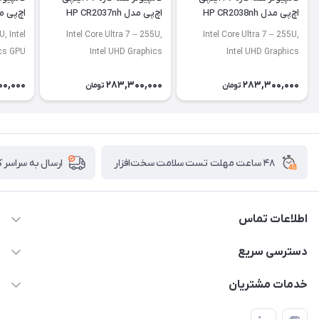
اچ‌پی مدل HP CR2038nh
اچ‌پی مدل HP CR2037nh
اچ‌پی مدل 42nh
, Intel
Intel Core Ultra 7 – 255U,
Intel Core Ultra 7 – 255U,
ics GPU
Intel UHD Graphics
Intel UHD Graphics
00,000
283,300,000
283,300,000
تومان
تومان
۴۸ ساعت مهلت تست سلامت سخت‌افزار
ارسال به سراسر 
اطلاعات تماس
02122913967
دسترسی سریع
manager@noavarco.com
لیست محصولات
خدمات مشتریان
تهران، بلوار میرداماد، خیابان نساء، کوچه غفاری (زرنگار سابق)، پلاک
اخبار و مقالات
قوانین و مقررات
۲۳، طبقه سوم