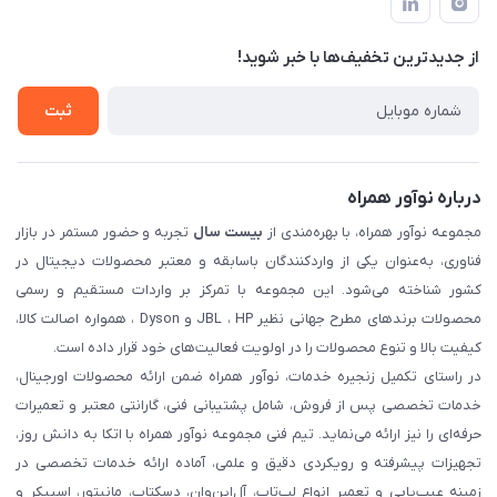
حساب کاربری
حریم خصوصی
تماس با ما
از جدید‌ترین تخفیف‌ها با‌ خبر شوید!
شرایط گارانتی
ثبت شکایت
ثبت
درباره نوآور همراه
مجموعه نوآور همراه، با بهره‌مندی از
بیست سال
تجربه و حضور مستمر در بازار
فناوری، به‌عنوان یکی از واردکنندگان باسابقه و معتبر محصولات دیجیتال در
کشور شناخته می‌شود. این مجموعه با تمرکز بر واردات مستقیم و رسمی
محصولات برندهای مطرح جهانی نظیر JBL ، HP و Dyson ، همواره اصالت کالا،
کیفیت بالا و تنوع محصولات را در اولویت فعالیت‌های خود قرار داده است.
در راستای تکمیل زنجیره خدمات، نوآور همراه ضمن ارائه محصولات اورجینال،
خدمات تخصصی پس از فروش، شامل پشتیبانی فنی، گارانتی معتبر و تعمیرات
حرفه‌ای را نیز ارائه می‌نماید. تیم فنی مجموعه نوآور همراه با اتکا به دانش روز،
تجهیزات پیشرفته و رویکردی دقیق و علمی، آماده ارائه خدمات تخصصی در
زمینه عیب‌یابی و تعمیر انواع لپ‌تاپ، آل‌این‌وان، دسکتاپ، مانیتور، اسپیکر و