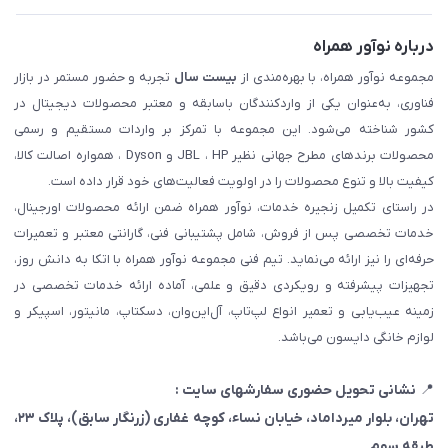
درباره نوآور همراه
مجموعه نوآور همراه، با بهره‌مندی از
بیست سال
تجربه و حضور مستمر در بازار
فناوری، به‌عنوان یکی از واردکنندگان باسابقه و معتبر محصولات دیجیتال در
کشور شناخته می‌شود. این مجموعه با تمرکز بر واردات مستقیم و رسمی
محصولات برندهای مطرح جهانی نظیر JBL ، HP و Dyson ، همواره اصالت کالا،
کیفیت بالا و تنوع محصولات را در اولویت فعالیت‌های خود قرار داده است.
در راستای تکمیل زنجیره خدمات، نوآور همراه ضمن ارائه محصولات اورجینال،
خدمات تخصصی پس از فروش، شامل پشتیبانی فنی، گارانتی معتبر و تعمیرات
حرفه‌ای را نیز ارائه می‌نماید. تیم فنی مجموعه نوآور همراه با اتکا به دانش روز،
تجهیزات پیشرفته و رویکردی دقیق و علمی، آماده ارائه خدمات تخصصی در
زمینه عیب‌یابی و تعمیر انواع لپ‌تاپ، آل‌این‌وان، دسکتاپ، مانیتور، اسپیکر و
لوازم خانگی دایسون می‌باشد.
📍
نشانی تحویل حضوری سفارشهای سایت :
تهران، بلوار میرداماد، خیابان نساء، کوچه غفاری
(زرنگار سابق)
، پلاک ۲۳،
طبقه سوم