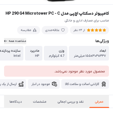
کامپیوتر دسکتاپ اچ‌پی مدل HP 290 G4 Microtower PC - C
مناسب برای مصارف اداری و خانگی
علاقه‌مندی
مقایسه
از 24 نظر
ویژگی‌ها
مشاهده همه
ابعاد
وزن
مادربرد
سازنده پردازنده
۱۵۵x۳۰۳x۳۳۷ میلی‌متر
4.7 کیلو‌گرم
HP
Intel
محصول مورد نظر موجود نمی‌باشد.
گارانتی اصالت و سلامت کالا
موجود در انبار
ارسال از یک ر
معرفی
نقد و بررسی اجمالی
مشخصات
دیدگاه‌ها