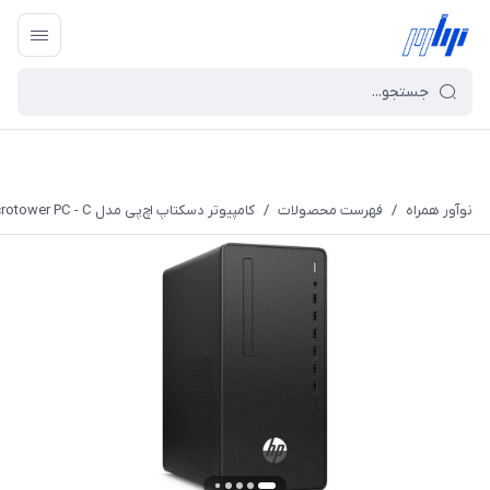
نوآور همراه
/
فهرست محصولات
/
کامپیوتر دسکتاپ اچ‌پی مدل HP 290 G4 Microtower PC - C