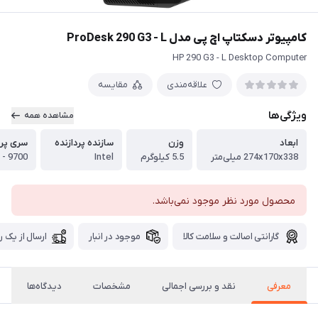
کامپیوتر دسکتاپ اچ پی مدل ProDesk 290 G3 - L
HP 290 G3 - L Desktop Computer
علاقه‌مندی
مقایسه
ویژگی‌ها
مشاهده همه
ابعاد
وزن
سازنده پردازنده
سری پرد
274x170x338 میلی‌متر
5.5 کیلو‌گرم
Intel
 - 9700
محصول مورد نظر موجود نمی‌باشد.
گارانتی اصالت و سلامت کالا
موجود در انبار
ارسال از یک ر
معرفی
نقد و بررسی اجمالی
مشخصات
دیدگاه‌ها