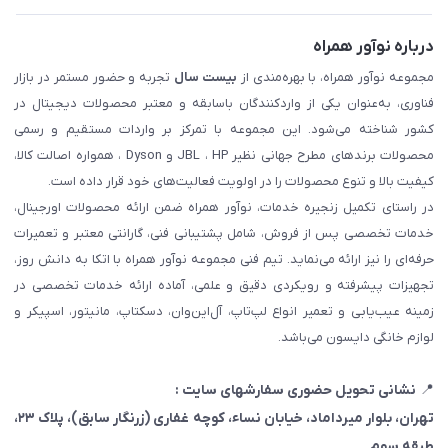
درباره نوآور همراه
مجموعه نوآور همراه، با بهره‌مندی از
بیست سال
تجربه و حضور مستمر در بازار
فناوری، به‌عنوان یکی از واردکنندگان باسابقه و معتبر محصولات دیجیتال در
کشور شناخته می‌شود. این مجموعه با تمرکز بر واردات مستقیم و رسمی
محصولات برندهای مطرح جهانی نظیر JBL ، HP و Dyson ، همواره اصالت کالا،
کیفیت بالا و تنوع محصولات را در اولویت فعالیت‌های خود قرار داده است.
در راستای تکمیل زنجیره خدمات، نوآور همراه ضمن ارائه محصولات اورجینال،
خدمات تخصصی پس از فروش، شامل پشتیبانی فنی، گارانتی معتبر و تعمیرات
حرفه‌ای را نیز ارائه می‌نماید. تیم فنی مجموعه نوآور همراه با اتکا به دانش روز،
تجهیزات پیشرفته و رویکردی دقیق و علمی، آماده ارائه خدمات تخصصی در
زمینه عیب‌یابی و تعمیر انواع لپ‌تاپ، آل‌این‌وان، دسکتاپ، مانیتور، اسپیکر و
لوازم خانگی دایسون می‌باشد.
📍
نشانی تحویل حضوری سفارشهای سایت :
تهران، بلوار میرداماد، خیابان نساء، کوچه غفاری
(زرنگار سابق)
، پلاک ۲۳،
طبقه سوم