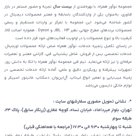
مجموعه نوآور همراه، با بهره‌مندی از
بیست سال
تجربه و حضور مستمر در بازار
فناوری، به‌عنوان یکی از واردکنندگان باسابقه و معتبر محصولات دیجیتال در
کشور شناخته می‌شود. این مجموعه با تمرکز بر واردات مستقیم و رسمی
محصولات برندهای مطرح جهانی نظیر JBL ، HP و Dyson ، همواره اصالت کالا،
کیفیت بالا و تنوع محصولات را در اولویت فعالیت‌های خود قرار داده است.
در راستای تکمیل زنجیره خدمات، نوآور همراه ضمن ارائه محصولات اورجینال،
خدمات تخصصی پس از فروش، شامل پشتیبانی فنی، گارانتی معتبر و تعمیرات
حرفه‌ای را نیز ارائه می‌نماید. تیم فنی مجموعه نوآور همراه با اتکا به دانش روز،
تجهیزات پیشرفته و رویکردی دقیق و علمی، آماده ارائه خدمات تخصصی در
زمینه عیب‌یابی و تعمیر انواع لپ‌تاپ، آل‌این‌وان، دسکتاپ، مانیتور، اسپیکر و
لوازم خانگی دایسون می‌باشد.
📍
نشانی تحویل حضوری سفارشهای سایت :
تهران، بلوار میرداماد، خیابان نساء، کوچه غفاری
(زرنگار سابق)
، پلاک ۲۳،
طبقه سوم
شنبه تا چهارشنبه ۹:۳۰ الی ۱۷:۳۰ (مراجعه با هماهنگی قبلی)
نمایشگاه مرکزی: تهران، بلوار میرداماد، پاساژ پایتخت، طبقه دوم، واحد