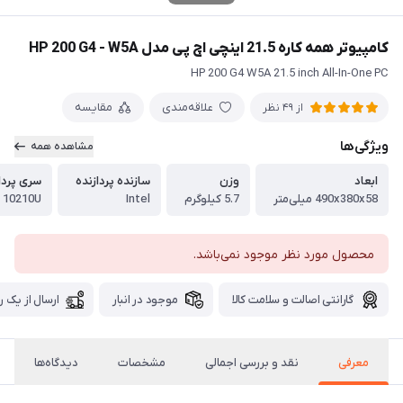
کامپیوتر همه کاره 21.5 اینچی اچ پی مدل HP 200 G4 - W5A
HP 200 G4 W5A 21.5 inch All-In-One PC
علاقه‌مندی
مقایسه
از 49 نظر
ویژگی‌ها
مشاهده همه
ابعاد
وزن
سازنده پردازنده
سری پردا
490x380x58 میلی‌متر
5.7 کیلوگرم
Intel
- 10210U
محصول مورد نظر موجود نمی‌باشد.
گارانتی اصالت و سلامت کالا
موجود در انبار
ارسال از یک ر
معرفی
نقد و بررسی اجمالی
مشخصات
دیدگاه‌ها