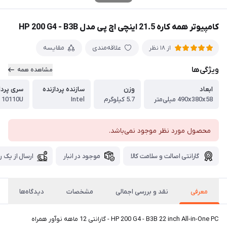
کامپیوتر همه کاره 21.5 اینچی اچ پی مدل HP 200 G4 - B3B
علاقه‌مندی
مقایسه
از 18 نظر
ویژگی‌ها
مشاهده همه
ابعاد
وزن
سازنده پردازنده
سری پردا
490x380x58 میلی‌متر
5.7 کیلوگرم
Intel
- 10110U
محصول مورد نظر موجود نمی‌باشد.
گارانتی اصالت و سلامت کالا
موجود در انبار
ارسال از یک ر
معرفی
نقد و بررسی اجمالی
مشخصات
دیدگاه‌ها
HP 200 G4 - B3B 22 inch All-in-One PC - گارانتی 12 ماهه نوآور همراه