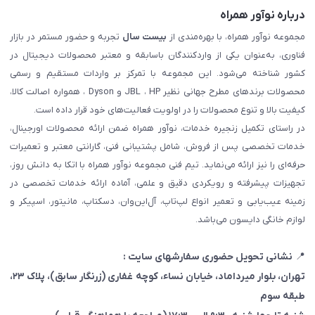
درباره نوآور همراه
مجموعه نوآور همراه، با بهره‌مندی از
بیست سال
تجربه و حضور مستمر در بازار
فناوری، به‌عنوان یکی از واردکنندگان باسابقه و معتبر محصولات دیجیتال در
کشور شناخته می‌شود. این مجموعه با تمرکز بر واردات مستقیم و رسمی
محصولات برندهای مطرح جهانی نظیر JBL ، HP و Dyson ، همواره اصالت کالا،
کیفیت بالا و تنوع محصولات را در اولویت فعالیت‌های خود قرار داده است.
در راستای تکمیل زنجیره خدمات، نوآور همراه ضمن ارائه محصولات اورجینال،
خدمات تخصصی پس از فروش، شامل پشتیبانی فنی، گارانتی معتبر و تعمیرات
حرفه‌ای را نیز ارائه می‌نماید. تیم فنی مجموعه نوآور همراه با اتکا به دانش روز،
تجهیزات پیشرفته و رویکردی دقیق و علمی، آماده ارائه خدمات تخصصی در
زمینه عیب‌یابی و تعمیر انواع لپ‌تاپ، آل‌این‌وان، دسکتاپ، مانیتور، اسپیکر و
لوازم خانگی دایسون می‌باشد.
📍
نشانی تحویل حضوری سفارشهای سایت :
تهران، بلوار میرداماد، خیابان نساء، کوچه غفاری
(زرنگار سابق)
، پلاک ۲۳،
طبقه سوم