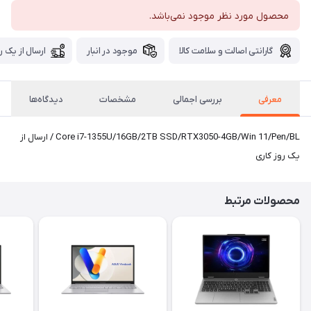
محصول مورد نظر موجود نمی‌باشد.
گارانتی اصالت و سلامت کالا
موجود در انبار
ارسال از یک ر
معرفی
بررسی اجمالی
مشخصات
دیدگاه‌ها
Core i7-1355U/16GB/2TB SSD/RTX3050-4GB/Win 11/Pen/BL / ارسال از
یک روز کاری
محصولات مرتبط