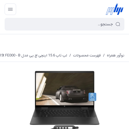
نوآور همراه
/
فهرست محصولات
/
لپ تاپ 15.6 اینچی اچ پی مدل ENVY x360 15t FE000 - B