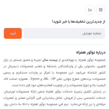
تهران، بلوار میرداماد، خیابان نساء، کوچه غفاری (زرنگار سابق)، پلاک
اخبار و مقالات
قوانین و مقررات
۲۳، طبقه سوم
حساب کاربری
حریم خصوصی
تماس با ما
از جدید‌ترین تخفیف‌ها با‌ خبر شوید!
شرایط گارانتی
ثبت شکایت
ثبت
درباره نوآور همراه
مجموعه نوآور همراه، با بهره‌مندی از
بیست سال
تجربه و حضور مستمر در بازار
فناوری، به‌عنوان یکی از واردکنندگان باسابقه و معتبر محصولات دیجیتال در
کشور شناخته می‌شود. این مجموعه با تمرکز بر واردات مستقیم و رسمی
محصولات برندهای مطرح جهانی نظیر JBL ، HP و Dyson ، همواره اصالت کالا،
کیفیت بالا و تنوع محصولات را در اولویت فعالیت‌های خود قرار داده است.
در راستای تکمیل زنجیره خدمات، نوآور همراه ضمن ارائه محصولات اورجینال،
خدمات تخصصی پس از فروش، شامل پشتیبانی فنی، گارانتی معتبر و تعمیرات
حرفه‌ای را نیز ارائه می‌نماید. تیم فنی مجموعه نوآور همراه با اتکا به دانش روز،