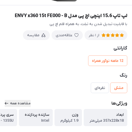
لپ تاپ 15.6 اینچی اچ پی مدل ENVY x360 15t FE000 - B
با قابلیت تبدیل شدن به تبلت، به همراه قلم اچ پی
علاقه‌مندی
مقایسه
از 1 نظر
گارانتی
12 ماهه نوآور همراه
رنگ
مشکی
نقره‌ای
ویژگی‌ها
مشاهده همه
ابعاد
وزن
سازنده پردازنده
سری پردا
357x228x18 میلی‌متر
1.9 کیلوگرم
Intel
 - 1355U