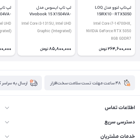
لپ‌تاپ لنوو مدل LOQ
لپ تاپ ایسوس مدل
لپ تاپ
504VA-
Vivobook 15 X1504VA-
15IRX10 - RTX5050
J2920
BQ4675
tel UHD
Intel Core i3-1315U, Intel UHD
Intel Core i7-14700HX,
grated)
Graphic (Integrated)
NVIDIA GeForce RTX 5050
8GB GDDR7
00,000
85,800,000
264,600,000
تومان
تومان
۴۸ ساعت مهلت تست سلامت سخت‌افزار
ارسال به سراسر 
اطلاعات تماس
02122913967
دسترسی سریع
manager@noavarco.com
لیست محصولات
خدمات مشتریان