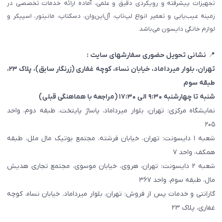
تجهیزات پیشرفته و رویکردی دقیق و علمی، آماده ارائه خدمات تخصصی در
زمینه عیب‌یابی و تعمیر انواع لپ‌تاپ، آل‌این‌وان، دسکتاپ، مانیتور، اسپیکر و
لوازم خانگی دایسون می‌باشد.
📍
نشانی تحویل حضوری سفارشهای سایت :
تهران، بلوار میرداماد، خیابان نساء، کوچه غفاری
(زرنگار سابق)
، پلاک ۲۳،
طبقه سوم
شنبه تا چهارشنبه ۹:۳۰ الی ۱۷:۳۰ (مراجعه با هماهنگی قبلی)
نمایشگاه مرکزی: تهران، بلوار میرداماد، پاساژ پایتخت، طبقه دوم، واحد
۲۰۵
شعبه ۱ دایسونت: تهران، خیابان فرشته، مجتمع بوتیک مال ملل، طبقه
همکف، واحد ۷
شعبه ۲ دایسونت: تهران، هروی، خیابان موسوی، مجتمع تجاری هدیش
مال، طبقه سوم، واحد ۳۶۷
گارانتی و خدمات پس از فروش: تهران، بلوار میرداماد، خیابان نساء، کوچه
غفاری، پلاک ۲۳