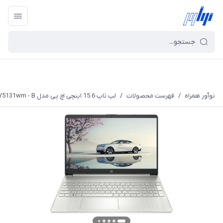
نوآور همراه
/
فهرست محصولات
/
لپ تاپ 15.6 اینچی اچ پی مدل DY5131wm - B