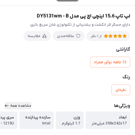
لپ تاپ 15.6 اینچی اچ پی مدل DY5131wm - B
دارای حسگر اثر انگشت و پشتیبانی از تکنولوژی شارژ سریع باتری
علاقه‌مندی
مقایسه
از 1 نظر
گارانتی
12 ماهه نوآور همراه
رنگ
نقره‌ای
ویژگی‌ها
مشاهده همه
ابعاد
وزن
سازنده پردازنده
سری پردا
358x242x17 میلی‌متر
1.7 کیلوگرم
Intel
 - 1215U