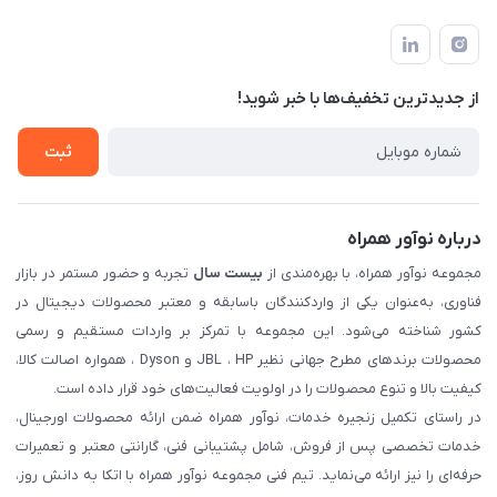
تهران، بلوار میرداماد، خیابان نساء، کوچه غفاری (زرنگار سابق)، پلاک
اخبار و مقالات
قوانین و مقررات
۲۳، طبقه سوم
حساب کاربری
حریم خصوصی
تماس با ما
از جدید‌ترین تخفیف‌ها با‌ خبر شوید!
شرایط گارانتی
ثبت شکایت
ثبت
درباره نوآور همراه
مجموعه نوآور همراه، با بهره‌مندی از
بیست سال
تجربه و حضور مستمر در بازار
فناوری، به‌عنوان یکی از واردکنندگان باسابقه و معتبر محصولات دیجیتال در
کشور شناخته می‌شود. این مجموعه با تمرکز بر واردات مستقیم و رسمی
محصولات برندهای مطرح جهانی نظیر JBL ، HP و Dyson ، همواره اصالت کالا،
کیفیت بالا و تنوع محصولات را در اولویت فعالیت‌های خود قرار داده است.
در راستای تکمیل زنجیره خدمات، نوآور همراه ضمن ارائه محصولات اورجینال،
خدمات تخصصی پس از فروش، شامل پشتیبانی فنی، گارانتی معتبر و تعمیرات
حرفه‌ای را نیز ارائه می‌نماید. تیم فنی مجموعه نوآور همراه با اتکا به دانش روز،