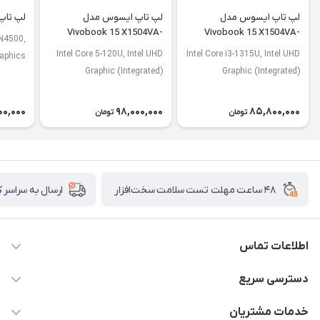
لپ تاپ ایسوس مدل
لپ تاپ ایسوس مدل
لپ تاپ لنو
Vivobook 15 X1504VA-
Vivobook 15 X1504VA-
 N4500,
NJ2920
BQ4675
Intel Core 5-120U, Intel UHD
Intel Core i3-1315U, Intel UHD
raphics
Graphic (Integrated)
Graphic (Integrated)
00,000
98,000,000
85,800,000
تومان
تومان
۴۸ ساعت مهلت تست سلامت سخت‌افزار
ارسال به سراسر 
اطلاعات تماس
02122913967
دسترسی سریع
manager@noavarco.com
لیست محصولات
خدمات مشتریان