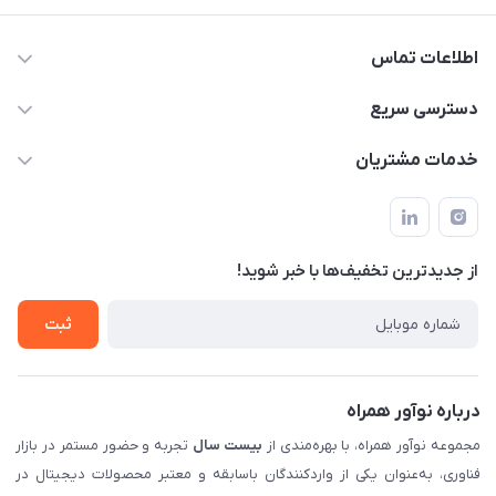
اطلاعات تماس
02122913967
دسترسی سریع
manager@noavarco.com
لیست محصولات
خدمات مشتریان
تهران، بلوار میرداماد، خیابان نساء، کوچه غفاری (زرنگار سابق)، پلاک
اخبار و مقالات
قوانین و مقررات
۲۳، طبقه سوم
حساب کاربری
حریم خصوصی
تماس با ما
از جدید‌ترین تخفیف‌ها با‌ خبر شوید!
شرایط گارانتی
ثبت شکایت
ثبت
درباره نوآور همراه
مجموعه نوآور همراه، با بهره‌مندی از
بیست سال
تجربه و حضور مستمر در بازار
فناوری، به‌عنوان یکی از واردکنندگان باسابقه و معتبر محصولات دیجیتال در