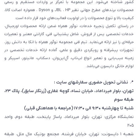
کشور شناخته می‌شود. این مجموعه با تمرکز بر واردات مستقیم و رسمی
محصولات برندهای مطرح جهانی نظیر JBL ، HP و Dyson ، همواره اصالت کالا،
کیفیت بالا و تنوع محصولات را در اولویت فعالیت‌های خود قرار داده است.
در راستای تکمیل زنجیره خدمات، نوآور همراه ضمن ارائه محصولات اورجینال،
خدمات تخصصی پس از فروش، شامل پشتیبانی فنی، گارانتی معتبر و تعمیرات
حرفه‌ای را نیز ارائه می‌نماید. تیم فنی مجموعه نوآور همراه با اتکا به دانش روز،
تجهیزات پیشرفته و رویکردی دقیق و علمی، آماده ارائه خدمات تخصصی در
زمینه عیب‌یابی و تعمیر انواع لپ‌تاپ، آل‌این‌وان، دسکتاپ، مانیتور، اسپیکر و
لوازم خانگی دایسون می‌باشد.
📍
نشانی تحویل حضوری سفارشهای سایت :
تهران، بلوار میرداماد، خیابان نساء، کوچه غفاری
(زرنگار سابق)
، پلاک ۲۳،
طبقه سوم
شنبه تا چهارشنبه ۹:۳۰ الی ۱۷:۳۰ (مراجعه با هماهنگی قبلی)
نمایشگاه مرکزی: تهران، بلوار میرداماد، پاساژ پایتخت، طبقه دوم، واحد
۲۰۵
شعبه ۱ دایسونت: تهران، خیابان فرشته، مجتمع بوتیک مال ملل، طبقه