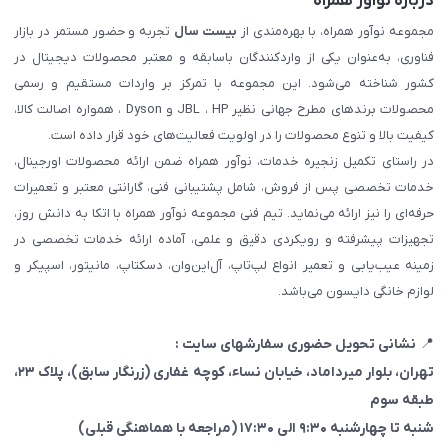
درباره نوآور همراه
مجموعه نوآور همراه، با بهره‌مندی از
بیست سال
تجربه و حضور مستمر در بازار
فناوری، به‌عنوان یکی از واردکنندگان باسابقه و معتبر محصولات دیجیتال در
کشور شناخته می‌شود. این مجموعه با تمرکز بر واردات مستقیم و رسمی
محصولات برندهای مطرح جهانی نظیر JBL ، HP و Dyson ، همواره اصالت کالا،
کیفیت بالا و تنوع محصولات را در اولویت فعالیت‌های خود قرار داده است.
در راستای تکمیل زنجیره خدمات، نوآور همراه ضمن ارائه محصولات اورجینال،
خدمات تخصصی پس از فروش، شامل پشتیبانی فنی، گارانتی معتبر و تعمیرات
حرفه‌ای را نیز ارائه می‌نماید. تیم فنی مجموعه نوآور همراه با اتکا به دانش روز،
تجهیزات پیشرفته و رویکردی دقیق و علمی، آماده ارائه خدمات تخصصی در
زمینه عیب‌یابی و تعمیر انواع لپ‌تاپ، آل‌این‌وان، دسکتاپ، مانیتور، اسپیکر و
لوازم خانگی دایسون می‌باشد.
📍
نشانی تحویل حضوری سفارشهای سایت :
تهران، بلوار میرداماد، خیابان نساء، کوچه غفاری
(زرنگار سابق)
، پلاک ۲۳،
طبقه سوم
شنبه تا چهارشنبه ۹:۳۰ الی ۱۷:۳۰ (مراجعه با هماهنگی قبلی)