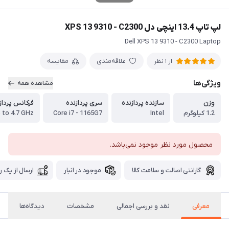
لپ تاپ 13.4 اینچی دل XPS 13 9310 - C2300
Dell XPS 13 9310 - C2300 Laptop
علاقه‌مندی
مقایسه
از 1 نظر
ویژگی‌ها
مشاهده همه
وزن
سازنده پردازنده
سری پردازنده
فرکانس پرداز
1.2 کیلوگرم
Intel
Core i7 - 1165G7
 to 4.7 GHz
محصول مورد نظر موجود نمی‌باشد.
گارانتی اصالت و سلامت کالا
موجود در انبار
ارسال از یک ر
معرفی
نقد و بررسی اجمالی
مشخصات
دیدگاه‌ها