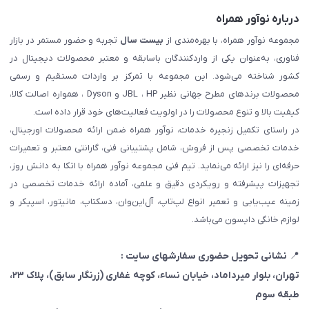
درباره نوآور همراه
مجموعه نوآور همراه، با بهره‌مندی از
بیست سال
تجربه و حضور مستمر در بازار
فناوری، به‌عنوان یکی از واردکنندگان باسابقه و معتبر محصولات دیجیتال در
کشور شناخته می‌شود. این مجموعه با تمرکز بر واردات مستقیم و رسمی
محصولات برندهای مطرح جهانی نظیر JBL ، HP و Dyson ، همواره اصالت کالا،
کیفیت بالا و تنوع محصولات را در اولویت فعالیت‌های خود قرار داده است.
در راستای تکمیل زنجیره خدمات، نوآور همراه ضمن ارائه محصولات اورجینال،
خدمات تخصصی پس از فروش، شامل پشتیبانی فنی، گارانتی معتبر و تعمیرات
حرفه‌ای را نیز ارائه می‌نماید. تیم فنی مجموعه نوآور همراه با اتکا به دانش روز،
تجهیزات پیشرفته و رویکردی دقیق و علمی، آماده ارائه خدمات تخصصی در
زمینه عیب‌یابی و تعمیر انواع لپ‌تاپ، آل‌این‌وان، دسکتاپ، مانیتور، اسپیکر و
لوازم خانگی دایسون می‌باشد.
📍
نشانی تحویل حضوری سفارشهای سایت :
تهران، بلوار میرداماد، خیابان نساء، کوچه غفاری
(زرنگار سابق)
، پلاک ۲۳،
طبقه سوم