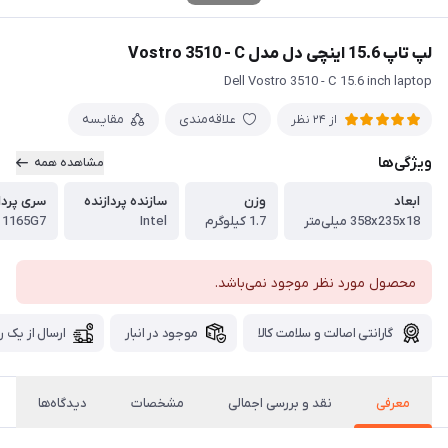
لپ تاپ 15.6 اینچی دل مدل Vostro 3510 - C
Dell Vostro 3510 - C 15.6 inch laptop
علاقه‌مندی
مقایسه
از 24 نظر
ویژگی‌ها
مشاهده همه
ابعاد
وزن
سازنده پردازنده
سری پردا
358x235x18 میلی‌متر
1.7 کیلوگرم
Intel
- 1165G7
محصول مورد نظر موجود نمی‌باشد.
گارانتی اصالت و سلامت کالا
موجود در انبار
ارسال از یک ر
معرفی
نقد و بررسی اجمالی
مشخصات
دیدگاه‌ها