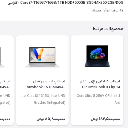
Core i7-1165G7/16GB/1TB HDD+500GB SSD/MX350-2GB/DOS - گارانتی
12 ماهه نوآور همراه
محصولات مرتبط
لپ‌تاپ ۱۴ اینچی اچ‌پی مدل
لپ تاپ ایسوس مدل
لپ تاپ
504VA-
Vivobook 15 X1504VA-
HP OmniBook X Flip 14
J2920
BQ4675
FM0013dx
tel UHD
Intel Core i3-1315U, Intel UHD
Core Ultra 5-256V CPU, Intel
grated)
Graphic (Integrated)
Arc
00,000
85,800,000
182,500,000
تومان
تومان