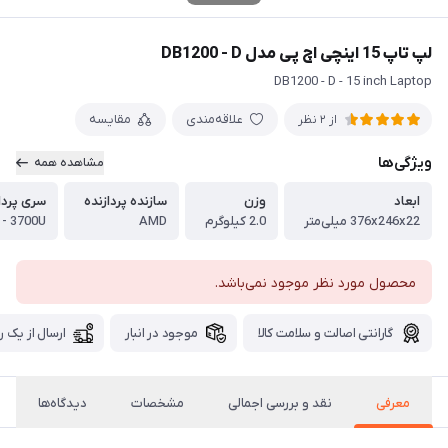
لپ تاپ 15 اینچی اچ پی مدل DB1200 - D
DB1200 - D - 15 inch Laptop
علاقه‌مندی
مقایسه
از 2 نظر
ویژگی‌ها
مشاهده همه
ابعاد
وزن
سازنده پردازنده
سری پردا
376x246x22 میلی‌متر
2.0 کیلوگرم
AMD
 - 3700U
محصول مورد نظر موجود نمی‌باشد.
گارانتی اصالت و سلامت کالا
موجود در انبار
ارسال از یک ر
معرفی
نقد و بررسی اجمالی
مشخصات
دیدگاه‌ها