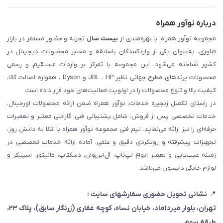
درباره نوآور همراه
مجموعه نوآور همراه، با بهره‌مندی از
بیست سال
تجربه و حضور مستمر در بازار
فناوری، به‌عنوان یکی از واردکنندگان باسابقه و معتبر محصولات دیجیتال در
کشور شناخته می‌شود. این مجموعه با تمرکز بر واردات مستقیم و رسمی
محصولات برندهای مطرح جهانی نظیر JBL ، HP و Dyson ، همواره اصالت کالا،
کیفیت بالا و تنوع محصولات را در اولویت فعالیت‌های خود قرار داده است.
در راستای تکمیل زنجیره خدمات، نوآور همراه ضمن ارائه محصولات اورجینال،
خدمات تخصصی پس از فروش، شامل پشتیبانی فنی، گارانتی معتبر و تعمیرات
حرفه‌ای را نیز ارائه می‌نماید. تیم فنی مجموعه نوآور همراه با اتکا به دانش روز،
تجهیزات پیشرفته و رویکردی دقیق و علمی، آماده ارائه خدمات تخصصی در
زمینه عیب‌یابی و تعمیر انواع لپ‌تاپ، آل‌این‌وان، دسکتاپ، مانیتور، اسپیکر و
لوازم خانگی دایسون می‌باشد.
📍
نشانی تحویل حضوری سفارشهای سایت :
تهران، بلوار میرداماد، خیابان نساء، کوچه غفاری
(زرنگار سابق)
، پلاک ۲۳،
طبقه سوم