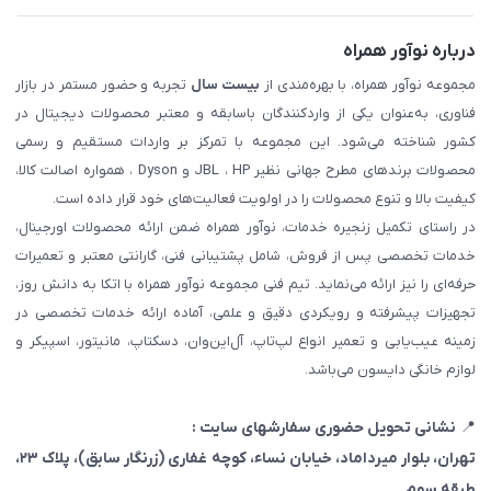
درباره نوآور همراه
مجموعه نوآور همراه، با بهره‌مندی از
بیست سال
تجربه و حضور مستمر در بازار
فناوری، به‌عنوان یکی از واردکنندگان باسابقه و معتبر محصولات دیجیتال در
کشور شناخته می‌شود. این مجموعه با تمرکز بر واردات مستقیم و رسمی
محصولات برندهای مطرح جهانی نظیر JBL ، HP و Dyson ، همواره اصالت کالا،
کیفیت بالا و تنوع محصولات را در اولویت فعالیت‌های خود قرار داده است.
در راستای تکمیل زنجیره خدمات، نوآور همراه ضمن ارائه محصولات اورجینال،
خدمات تخصصی پس از فروش، شامل پشتیبانی فنی، گارانتی معتبر و تعمیرات
حرفه‌ای را نیز ارائه می‌نماید. تیم فنی مجموعه نوآور همراه با اتکا به دانش روز،
تجهیزات پیشرفته و رویکردی دقیق و علمی، آماده ارائه خدمات تخصصی در
زمینه عیب‌یابی و تعمیر انواع لپ‌تاپ، آل‌این‌وان، دسکتاپ، مانیتور، اسپیکر و
لوازم خانگی دایسون می‌باشد.
📍
نشانی تحویل حضوری سفارشهای سایت :
تهران، بلوار میرداماد، خیابان نساء، کوچه غفاری
(زرنگار سابق)
، پلاک ۲۳،
طبقه سوم