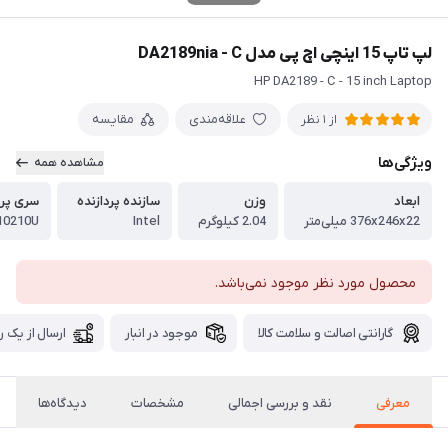
لپ تاپ 15 اینچی اچ پی مدل DA2189nia - C
HP DA2189 - C - 15 inch Laptop
علاقه‌مندی
مقایسه
از 1 نظر
ویژگی‌ها
مشاهده همه
ابعاد
وزن
سازنده پردازنده
سری پرد
376x246x22 میلی‌متر
2.04 کیلوگرم
Intel
 10210U
محصول مورد نظر موجود نمی‌باشد.
گارانتی اصالت و سلامت کالا
موجود در انبار
ارسال از یک ر
معرفی
نقد و بررسی اجمالی
مشخصات
دیدگاه‌ها