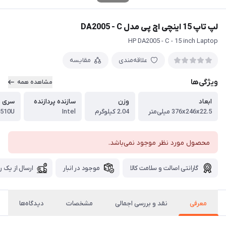
لپ تاپ 15 اینچی اچ پی مدل DA2005 - C
HP DA2005 - C - 15 inch Laptop
علاقه‌مندی
مقایسه
ویژگی‌ها
مشاهده همه
ابعاد
وزن
سازنده پردازنده
سری پ
376x246x22.5 میلی‌متر
2.04 کیلوگرم
Intel
0510U
محصول مورد نظر موجود نمی‌باشد.
گارانتی اصالت و سلامت کالا
موجود در انبار
ارسال از یک ر
معرفی
نقد و بررسی اجمالی
مشخصات
دیدگاه‌ها