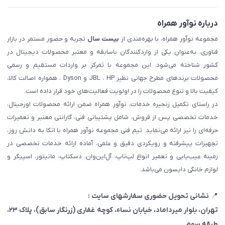
درباره نوآور همراه
مجموعه نوآور همراه، با بهره‌مندی از
بیست سال
تجربه و حضور مستمر در بازار
فناوری، به‌عنوان یکی از واردکنندگان باسابقه و معتبر محصولات دیجیتال در
کشور شناخته می‌شود. این مجموعه با تمرکز بر واردات مستقیم و رسمی
محصولات برندهای مطرح جهانی نظیر JBL ، HP و Dyson ، همواره اصالت کالا،
کیفیت بالا و تنوع محصولات را در اولویت فعالیت‌های خود قرار داده است.
در راستای تکمیل زنجیره خدمات، نوآور همراه ضمن ارائه محصولات اورجینال،
خدمات تخصصی پس از فروش، شامل پشتیبانی فنی، گارانتی معتبر و تعمیرات
حرفه‌ای را نیز ارائه می‌نماید. تیم فنی مجموعه نوآور همراه با اتکا به دانش روز،
تجهیزات پیشرفته و رویکردی دقیق و علمی، آماده ارائه خدمات تخصصی در
زمینه عیب‌یابی و تعمیر انواع لپ‌تاپ، آل‌این‌وان، دسکتاپ، مانیتور، اسپیکر و
لوازم خانگی دایسون می‌باشد.
📍
نشانی تحویل حضوری سفارشهای سایت :
تهران، بلوار میرداماد، خیابان نساء، کوچه غفاری
(زرنگار سابق)
، پلاک ۲۳،
طبقه سوم