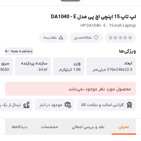
لپ تاپ 15 اینچی اچ پی مدل DA1040 - E
HP DA1040 - E - 15 inch Laptop
علاقه‌مندی
مقایسه
ویژگی‌ها
مشاهده همه
ابعاد
وزن
سازنده پردازنده
سری پ
376x246x22.5 میلی‌متر
1.86 کیلوگرم
Intel
8565U
محصول مورد نظر موجود نمی‌باشد.
گارانتی اصالت و سلامت کالا
موجود در انبار
ارسال از یک ر
معرفی
نقد و بررسی اجمالی
مشخصات
دیدگاه‌ها