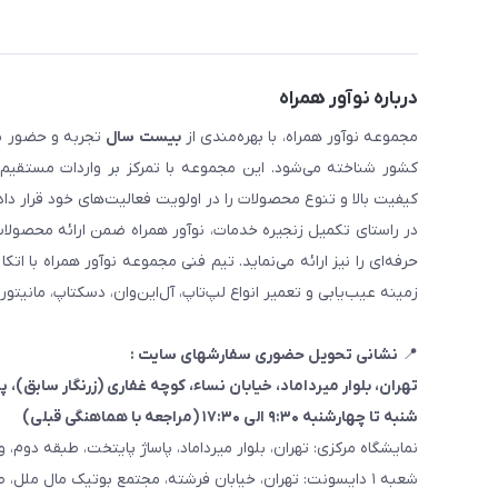
درباره نوآور همراه
مجموعه نوآور همراه، با بهره‌مندی از
بیست سال
تجربه و حضور مست
کیفیت بالا و تنوع محصولات را در اولویت فعالیت‌های خود قرار دا
در راستای تکمیل زنجیره خدمات، نوآور همراه ضمن ارائه محصولا
حرفه‌ای را نیز ارائه می‌نماید. تیم فنی مجموعه نوآور همراه با 
زمینه عیب‌یابی و تعمیر انواع لپ‌تاپ، آل‌این‌وان، دسکتاپ، مانیتور
📍
نشانی تحویل حضوری سفارشهای سایت :
تهران، بلوار میرداماد، خیابان نساء، کوچه غفاری
(زرنگار سابق)
، پلاک ۳
شنبه تا چهارشنبه ۹:۳۰ الی ۱۷:۳۰ (مراجعه با هماهنگی قبلی)
نمایشگاه مرکزی: تهران، بلوار میرداماد، پاساژ پایتخت، طبقه دوم، واحد
شعبه ۱ دایسونت: تهران، خیابان فرشته، مجتمع بوتیک مال ملل، طبقه همکف، واحد ۷