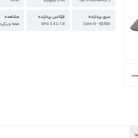
376x246x22.5 میلی‌متر
2.04 کیلوگرم
Intel
سری پردازنده
فرکانس پردازنده
مشاهده
Core i5 - 8250U
1.6 تا 3.4 GHz
همه ویژگی‌ه
ا