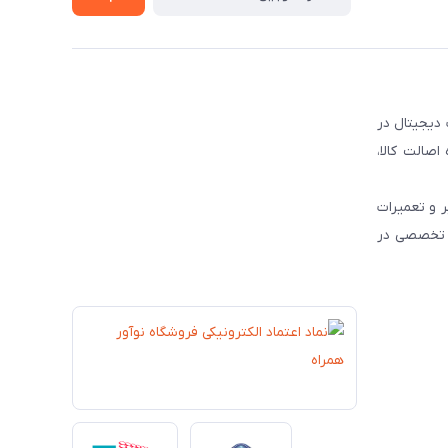
 دیجیتال در
و رسمی محصولات برندهای مطرح جهانی نظیر JBL ، HP و Dyson ، همواره اصالت کالا،
 و تعمیرات
ات تخصصی در