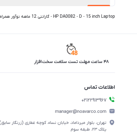
HP DA0082 - D - 15 inch Laptop - گارانتی 12 ماهه نوآور همراه
۴۸ ساعت مهلت تست سلامت سخت‌افزار
اطلاعات تماس
02122913967
manager@noavarco.com
تهران، بلوار میرداماد، خیابان نساء، کوچه غفاری (زرنگار سابق)،
پلاک ۲۳، طبقه سوم