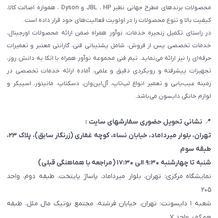
محصولات برندهای مطرح جهانی نظیر JBL ، HP و Dyson ، همواره اصالت کالا،
کیفیت بالا و تنوع محصولات را در اولویت فعالیت‌های خود قرار داده است.
در راستای تکمیل زنجیره خدمات، نوآور همراه ضمن ارائه محصولات اورجینال،
خدمات تخصصی پس از فروش، شامل پشتیبانی فنی، گارانتی معتبر و تعمیرات
حرفه‌ای را نیز ارائه می‌نماید. تیم فنی مجموعه نوآور همراه با اتکا به دانش روز،
تجهیزات پیشرفته و رویکردی دقیق و علمی، آماده ارائه خدمات تخصصی در
زمینه عیب‌یابی و تعمیر انواع لپ‌تاپ، آل‌این‌وان، دسکتاپ، مانیتور، اسپیکر و
لوازم خانگی دایسون می‌باشد.
📍
نشانی تحویل حضوری سفارشهای سایت :
تهران، بلوار میرداماد، خیابان نساء، کوچه غفاری
(زرنگار سابق)
، پلاک ۲۳،
طبقه سوم
شنبه تا چهارشنبه ۹:۳۰ الی ۱۷:۳۰ (مراجعه با هماهنگی قبلی)
نمایشگاه مرکزی: تهران، بلوار میرداماد، پاساژ پایتخت، طبقه دوم، واحد
۲۰۵
شعبه ۱ دایسونت: تهران، خیابان فرشته، مجتمع بوتیک مال ملل، طبقه
همکف، واحد ۷