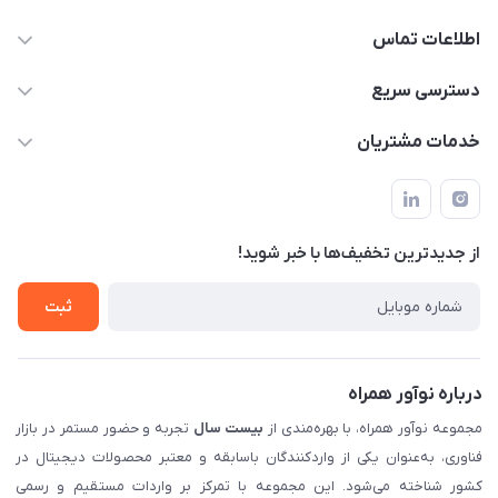
اطلاعات تماس
02122913967
دسترسی سریع
manager@noavarco.com
لیست محصولات
خدمات مشتریان
تهران، بلوار میرداماد، خیابان نساء، کوچه غفاری (زرنگار سابق)، پلاک
اخبار و مقالات
قوانین و مقررات
۲۳، طبقه سوم
حساب کاربری
حریم خصوصی
تماس با ما
از جدید‌ترین تخفیف‌ها با‌ خبر شوید!
شرایط گارانتی
ثبت شکایت
ثبت
درباره نوآور همراه
مجموعه نوآور همراه، با بهره‌مندی از
بیست سال
تجربه و حضور مستمر در بازار
فناوری، به‌عنوان یکی از واردکنندگان باسابقه و معتبر محصولات دیجیتال در
کشور شناخته می‌شود. این مجموعه با تمرکز بر واردات مستقیم و رسمی